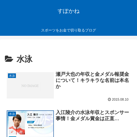
すぽかね
スポーツをお金で切り取るブログ
水泳
瀬戸大也の年収と金メダル報奨金
水泳
について！キラキラな名前は本名
か
2015.08.10
入江陵介の水泳年収とスポンサー
水泳
事情！金メダル賞金は正直…