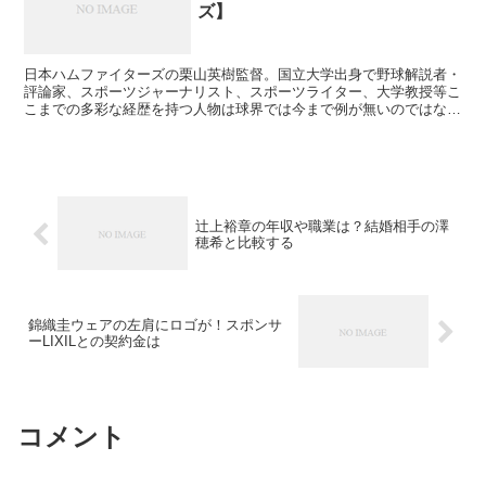
ズ】
日本ハムファイターズの栗山英樹監督。国立大学出身で野球解説者・
評論家、スポーツジャーナリスト、スポーツライター、大学教授等こ
こまでの多彩な経歴を持つ人物は球界では今まで例が無いのではない
でしょうか？ そんなマルチプレーヤーである栗山英樹監督...
辻上裕章の年収や職業は？結婚相手の澤
穂希と比較する
錦織圭ウェアの左肩にロゴが！スポンサ
ーLIXILとの契約金は
コメント