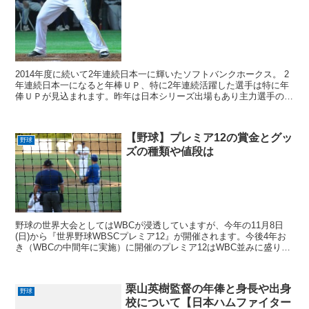
2014年度に続いて2年連続日本一に輝いたソフトバンクホークス。 2
年連続日本一になると年棒ＵＰ、特に2年連続活躍した選手は特に年
俸ＵＰが見込まれます。昨年は日本シリーズ出場もあり主力選手の多
くが契約更改は12月に入ってからでした。 201...
【野球】プレミア12の賞金とグッ
野球
ズの種類や値段は
野球の世界大会としてはWBCが浸透していますが、今年の11月8日
(日)から『世界野球WBSCプレミア12』が開催されます。今後4年お
き（WBCの中間年に実施）に開催のプレミア12はWBC並みに盛り上
がりを見せるのか、とても楽しみです。 プレ...
栗山英樹監督の年俸と身長や出身
野球
校について【日本ハムファイター