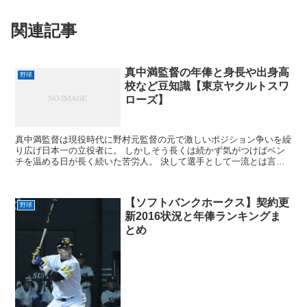
関連記事
真中満監督の年俸と身長や出身高
野球
校など豆知識【東京ヤクルトスワ
ローズ】
真中満監督は現役時代に野村元監督の元で激しいポジション争いを繰
り広げ日本一の立役者に。 しかしそう長くは続かず気がつけばベン
チを温める日が長く続いた苦労人。 決して選手として一流とは言え
なかった真中監督だからこそ今のヤクルトの快進撃があるか...
【ソフトバンクホークス】契約更
野球
新2016状況と年俸ランキングま
とめ