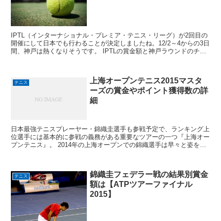
IPTL（インターナショナル・プレミア・テニス・リーグ）が2回目の
開催にして日本でも行わることが決定しましたね。12/2～4からの3日
間、神戸は熱くなりそうです。 IPTLの賞金額と神戸ラウンドのチケ
ット販売状況はどうなっているのでしょう？...
上海オープンテニス2015マスタ
テニス
ーズの賞金やポイント獲得数の詳
細
日本最強テニスプレーヤー・錦織圭選手も参戦予定で、ランキング上
位選手には基本的に参戦の義務がある重要なツアーの一つ『上海オー
プンテニス』。 2014年の上海オープンでの錦織選手は早々と姿を消
してしまいましたが、とにかくハードスケジュールの中...
錦織圭フェデラー戦の結果別賞金
テニス
額は【ATPツアーファイナル
2015】