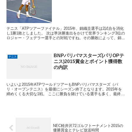
テニス「ATPツアーファイナル」2015年、錦織圭選手は2試合を消化
し1勝1敗としました。 次は準決勝進出をかけて世界ランキング3位の
ロジャー・フェデラー選手との対戦ですね。その勝敗によって、錦織
選手のATPツアーファイナルで受け取る賞金額...
BNPパリバマスターズ(パリOPテ
テニス
ニス)2015賞金とポイント獲得数
の内訳
いよいよ2015年ATPワールドツアーもBNPパリバマスターズ（パ
リ・オープンテニス）を最後にシーズン終了となります。2015年を
締めくくる大切な1戦。 ここに勝負を賭けている選手も多く、最終戦
らしい戦いが注目されます。 BNPパリバマスタ...
NEC軽井沢72ゴルフトーナメント2015の
優勝賞金とテレビ放送時間