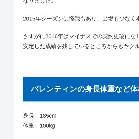
なりました。
2015年シーズンは怪我もあり、出場も少な
さすがに2016年はマイナスでの契約更改に
安定した成績を残しているところからもヤク
バレンティンの身長体重など体
身長：185cm
体重：100kg