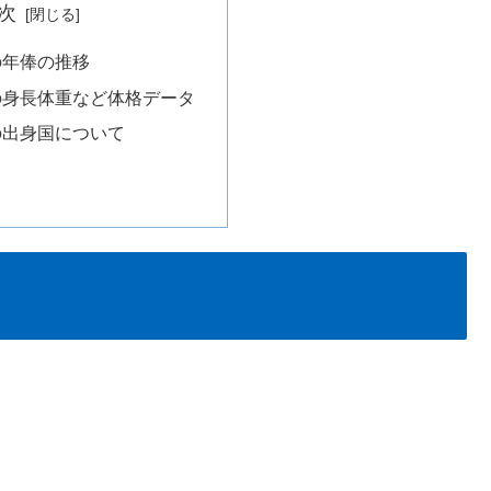
次
の年俸の推移
の身長体重など体格データ
の出身国について