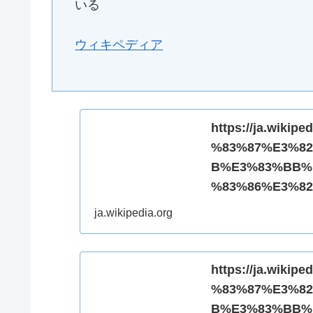
いる
ウィキペディア
https://ja.wik
%83%87%E3%8
B%E3%83%BB%
%83%86%E3%82%
ja.wikipedia.org
https://ja.wik
%83%87%E3%8
B%E3%83%BB%