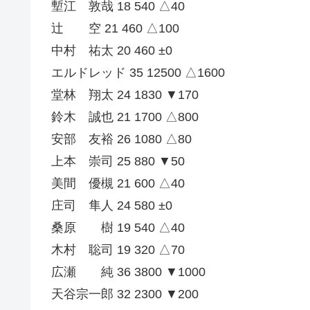
塹江 敦哉 18 540 △40
辻 空 21 460 △100
中村 祐太 20 460 ±0
エルドレッド 35 12500 △1600
堂林 翔太 24 1830 ▼170
鈴木 誠也 21 1700 △800
安部 友裕 26 1080 △80
上本 崇司 25 880 ▼50
美間 優槻 21 600 △40
庄司 隼人 24 580 ±0
桑原 樹 19 540 △40
木村 聡司 19 320 △70
広瀬 純 36 3800 ▼1000
天谷宗一郎 32 2300 ▼200