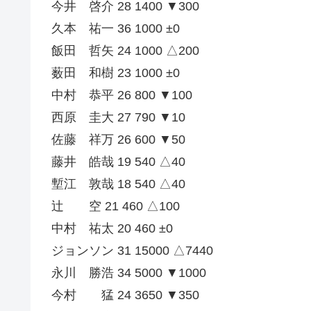
今井 啓介 28 1400 ▼300
久本 祐一 36 1000 ±0
飯田 哲矢 24 1000 △200
薮田 和樹 23 1000 ±0
中村 恭平 26 800 ▼100
西原 圭大 27 790 ▼10
佐藤 祥万 26 600 ▼50
藤井 皓哉 19 540 △40
塹江 敦哉 18 540 △40
辻 空 21 460 △100
中村 祐太 20 460 ±0
ジョンソン 31 15000 △7440
永川 勝浩 34 5000 ▼1000
今村 猛 24 3650 ▼350