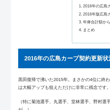
2016年の広
2016年版広
年俸合計額か
まとめ
2016年の広島カープ契約更新状
黒田復帰で沸いた2015年。まさかの4位に
は大幅アップも狙えただけに非常に残念です
（特に菊池選手、丸選手、堂林選手、野村選
が。）