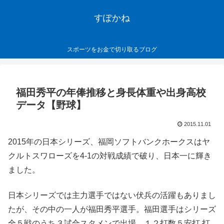
すぽかね
スポーツをお金で切り取るブログ
福田秀平の年俸推移と身長体重や出身高校
データ【野球】
2015.11.01
2015年の日本シリーズ、福岡ソフトバンクホークスはヤ
クルトスワローズを4-1の対戦成績で破り、日本一に輝き
ました。
日本シリーズでは主力選手ではない伏兵の活躍もありまし
たが、その中の一人が福田秀平選手。福田選手はシリーズ
全５戦のうち３試合スタメンで出場。１２打数５安打 打