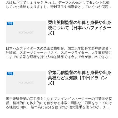
のは私だけでしょうか？ それは、デーブ大久保としてタレント活動
していた経緯もありますし、野球選手や指導者としていくつか問題を
起こしている部分が大きいのでしょうね。 何かと世間を...
栗山英樹監督の年俸と身長や出身
野球
校について【日本ハムファイター
ズ】
日本ハムファイターズの栗山英樹監督。国立大学出身で野球解説者・
評論家、スポーツジャーナリスト、スポーツライター、大学教授等こ
こまでの多彩な経歴を持つ人物は球界では今まで例が無いのではない
でしょうか？ そんなマルチプレーヤーである栗山英樹監督...
谷繁元信監督の年俸と身長や出身
野球
高校など豆知識【中日ドラゴン
ズ】
選手兼監督業の二刀流をこなすプレイングマネージャーの谷繁元信監
督。精神的にも体力的にも倍かかる非常に過酷な二刀流をやってのけ
る強靭な肉体。 勝つ為に自分を使うのか他の選手を使うのか、チー
ムとしても個人としても結果を残し続けなければならない立...