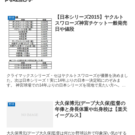
【日本シリーズ2015】ヤクルト
野球
スワローズ神宮チケット一般発売
日や値段
クライマックスシリーズ・セはヤクルトスワローズが優勝を決めまし
た。次は日本シリーズ！実に14年ぶりの日本一決定戦にのぞみま
す。 神宮球場での14年ぶりの日本シリーズを現地で見たい方へ。チ
ケットの発売日程と値段について。公式サイトをより噛み砕...
大久保博元(デーブ大久保)監督の
野球
年俸と身長体重や出身校は【楽天
イーグルス】
大久保博元(デーブ大久保)監督は何だか野球以外で印象深い気がする