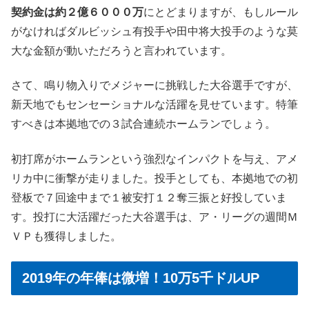
契約金は約２億６０００万
にとどまりますが、もしルール
がなければダルビッシュ有投手や田中将大投手のような莫
大な金額が動いただろうと言われています。
さて、鳴り物入りでメジャーに挑戦した大谷選手ですが、
新天地でもセンセーショナルな活躍を見せています。特筆
すべきは本拠地での３試合連続ホームランでしょう。
初打席がホームランという強烈なインパクトを与え、アメ
リカ中に衝撃が走りました。投手としても、本拠地での初
登板で７回途中まで１被安打１２奪三振と好投していま
す。投打に大活躍だった大谷選手は、ア・リーグの週間Ｍ
ＶＰも獲得しました。
2019年の年俸は微増！10万5千ドルUP