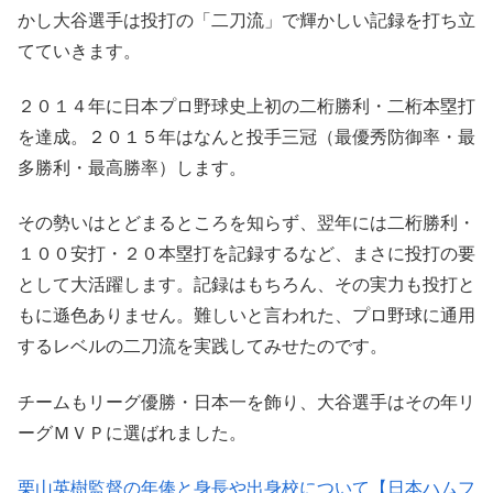
かし大谷選手は投打の「二刀流」で輝かしい記録を打ち立
てていきます。
２０１４年に日本プロ野球史上初の二桁勝利・二桁本塁打
を達成。２０１５年はなんと投手三冠（最優秀防御率・最
多勝利・最高勝率）します。
その勢いはとどまるところを知らず、翌年には二桁勝利・
１００安打・２０本塁打を記録するなど、まさに投打の要
として大活躍します。記録はもちろん、その実力も投打と
もに遜色ありません。難しいと言われた、プロ野球に通用
するレベルの二刀流を実践してみせたのです。
チームもリーグ優勝・日本一を飾り、大谷選手はその年リ
ーグＭＶＰに選ばれました。
栗山英樹監督の年俸と身長や出身校について【日本ハムフ