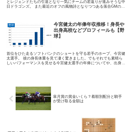
とレジェンドたちの引退となり一気にチームの若返りが進みそうな中
日ドラゴンズ。 また最近のオフの風物詩となりつつある落合GMの粛
清の嵐はいかに!? 2016シーズンの契約更新状...
今宮健太の年俸年収推移！身長や
野球
出身高校などプロフィールも【野
球】
首位をひた走るソフトバンクのショートを守る若手のホープ、今宮健
太選手。 彼の身長体重を見て凄く驚きました。でもそれでも素晴ら
しいパフォーマンスを見せる今宮健太選手の年俸についてや、出身高
校などについても掘り下げます。 今宮健太の年俸の推移 ...
皐月賞の賞金いくら？着順別配分と騎手
が受け取る金額は