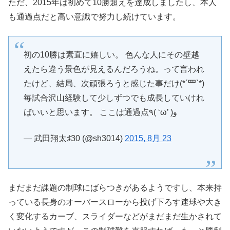
ただ、2015年は初めて10勝超えを達成しましたし、本人
も通過点だと高い意識で努力し続けています。
初の10勝は素直に嬉しい。 色んな人にその壁越
えたら違う景色が見えるんだろうね。って言われ
たけど、結局、次頑張ろうと感じた事だけ(*´罒`*)
毎試合沢山経験して少しずつでも成長していけれ
ばいいと思います。 ここは通過点٩( ‘ω’ )و
— 武田翔太♯30 (@sh3014)
2015, 8月 23
まだまだ課題の制球にばらつきがあるようですし、本来持
っている長身のオーバースローから投げ下ろす速球や大き
く変化するカーブ、スライダーなどがまだまだ生かされて