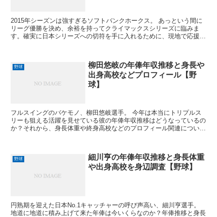
2015年シーズンは強すぎるソフトバンクホークス。 あっという間に
リーグ優勝を決め、余裕を持ってクライマックスシリーズに臨みま
す。確実に日本シリーズへの切符を手に入れるために、現地で応援す
べし！というファンの方のために。。 クライマックスシ...
柳田悠岐の年俸年収推移と身長や
野球
出身高校などプロフィール【野
球】
フルスイングのバケモノ、柳田悠岐選手。 今年は本当にトリプルス
リーも狙える活躍を見せている彼の年俸年収推移はどうなっているの
か？それから、身長体重や終身高校などのプロフィール関連について
も調査していきます。 今の柳田選手を生んだストーリーな...
細川亨の年俸年収推移と身長体重
野球
や出身高校を身辺調査【野球】
円熟期を迎えた日本No.1キャッチャーの呼び声高い、細川亨選手。
地道に地道に積み上げて来た年俸は今いくらなのか？年俸推移と身長